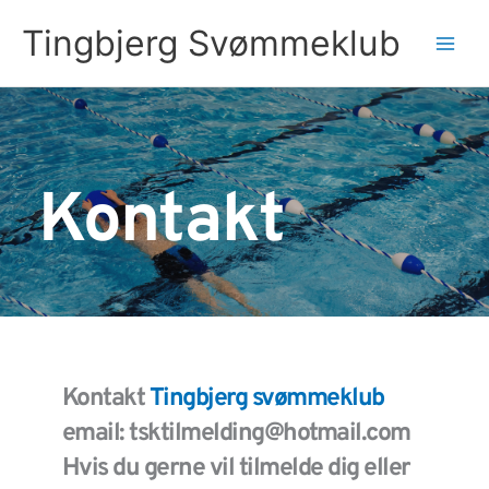
Gå
Tingbjerg Svømmeklub
til
Main
indholdet
Men
Kontakt
Kontakt 
Tingbjerg svømmeklub 
email: tsktilmelding
@hotmail.com
Hvis du gerne vil tilmelde dig eller 