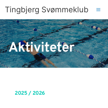
Gå
Tingbjerg Svømmeklub
til
Main
indholdet
Men
Aktiviteter
 2025 / 2026